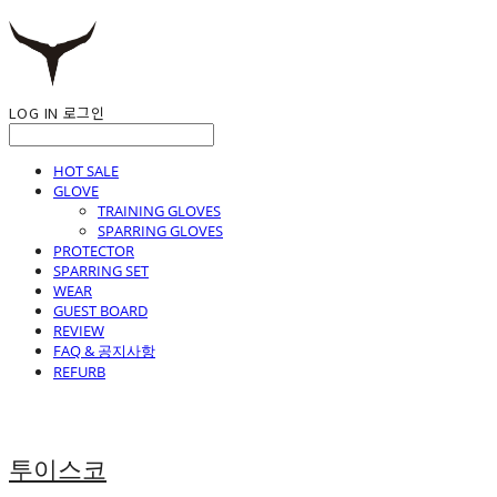
LOG IN
로그인
HOT SALE
GLOVE
TRAINING GLOVES
SPARRING GLOVES
PROTECTOR
SPARRING SET
WEAR
GUEST BOARD
REVIEW
FAQ & 공지사항
REFURB
투이스코